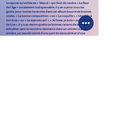
la reprise survoltée de « Vesoul » qui finit de rendre « La fleur
de l’âge » totalement indispensable, il y en a pour tous les
goûts, pour toutes les écoles dans cet album bourré de bonnes
ondes. « La bonne composition » ou « La coquille », « Une fille à
ton bras » ou « Le mauvais œil », « Je fume, je bois » ou « Le mélo
de Lise », il y a au moins quatorze bonnes raisons de se laisser
entraîner sans la moindre résistance dans un univers à part
entière, un monde teinté d’une part de sensualité et d’une
autre de lucidité, les deux réunies ne faisant que rendre le
charme qui s’en échappe encore plus impressionnant. Et si Axel
Chill était le premier représentant d’une nouvelle race de
chanteurs, regretteriez-vous d’être passé à côté de lui sans le
remarquer.
www.zicazic.com
Partager
Vidéos :
Jérémie Schellaert
Photos : Jules Syrius, Isabelle Delvallée
©
axelchill 2016.
www.axelchill.com