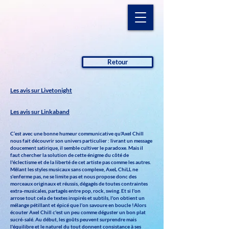
Retour
Les avis sur Livetonight
Les avis sur Linkaband
C’est avec une bonne humeur communicative qu'Axel Chill
nous fait découvrir son univers particulier : livrant un message
doucement satirique, il semble cultiver le paradoxe. Mais il
faut chercher la solution de cette énigme du côté de
l'éclectisme et de la liberté de cet artiste pas comme les autres.
Mêlant les styles musicaux sans complexe, AxeL ChiLL ne
s'enferme pas, ne se limite pas et nous propose donc des
morceaux originaux et réussis, dégagés de toutes contraintes
extra-musicales, partagés entre pop, rock, swing. Et si l'on
arrose tout cela de textes inspirés et subtils, l'on obtient un
mélange pétillant et épicé que l'on savoure en boucle !Alors
écouter Axel Chill c'est un peu comme déguster un bon plat
sucré-salé. Au début, les goûts peuvent surprendre mais
l'équilibre et le naturel du tout donnent consistance à ses