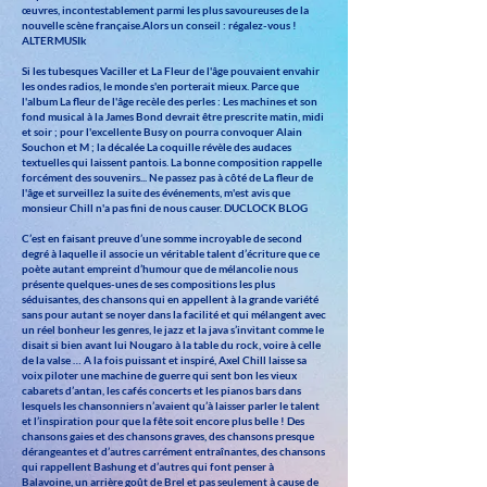
œuvres, incontestablement parmi les plus savoureuses de la
nouvelle scène française.Alors un conseil : régalez-vous !
ALTERMUSIk
Si les tubesques Vaciller et La Fleur de l'âge pouvaient envahir
les ondes radios, le monde s'en porterait mieux. Parce que
l'album La fleur de l'âge recèle des perles : Les machines et son
fond musical à la James Bond devrait être prescrite matin, midi
et soir ; pour l'excellente Busy on pourra convoquer Alain
Souchon et M ; la décalée La coquille révèle des audaces
textuelles qui laissent pantois. La bonne composition rappelle
forcément des souvenirs... Ne passez pas à côté de La fleur de
l'âge et surveillez la suite des événements, m'est avis que
monsieur Chill n'a pas fini de nous causer. DUCLOCK BLOG
C’est en faisant preuve d’une somme incroyable de second
degré à laquelle il associe un véritable talent d’écriture que ce
poète autant empreint d’humour que de mélancolie nous
présente quelques-unes de ses compositions les plus
séduisantes, des chansons qui en appellent à la grande variété
sans pour autant se noyer dans la facilité et qui mélangent avec
un réel bonheur les genres, le jazz et la java s’invitant comme le
disait si bien avant lui Nougaro à la table du rock, voire à celle
de la valse … A la fois puissant et inspiré, Axel Chill laisse sa
voix piloter une machine de guerre qui sent bon les vieux
cabarets d’antan, les cafés concerts et les pianos bars dans
lesquels les chansonniers n’avaient qu’à laisser parler le talent
et l’inspiration pour que la fête soit encore plus belle ! Des
chansons gaies et des chansons graves, des chansons presque
dérangeantes et d’autres carrément entraînantes, des chansons
qui rappellent Bashung et d’autres qui font penser à
Balavoine, un arrière goût de Brel et pas seulement à cause de