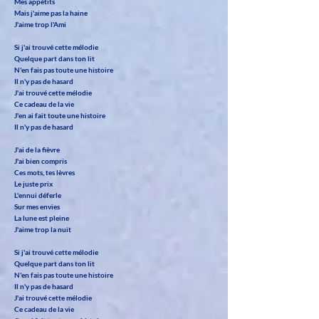
Mes appétits
Mais j'aime pas la haine
J'aime trop l'Ami
Si j'ai trouvé cette mélodie
Quelque part dans ton lit
N'en fais pas toute une histoire
Il n'y pas de hasard
J'ai trouvé cette mélodie
Ce cadeau de la vie
J'en ai fait toute une histoire
Il n'y pas de hasard
J'ai de la fièvre
J'ai bien compris
Ces mots, tes lèvres
Le juste prix
L'ennui déferle
Sur mes envies
La lune est pleine
J'aime trop la nuit
Si j'ai trouvé cette mélodie
Quelque part dans ton lit
N'en fais pas toute une histoire
Il n'y pas de hasard
J'ai trouvé cette mélodie
Ce cadeau de la vie