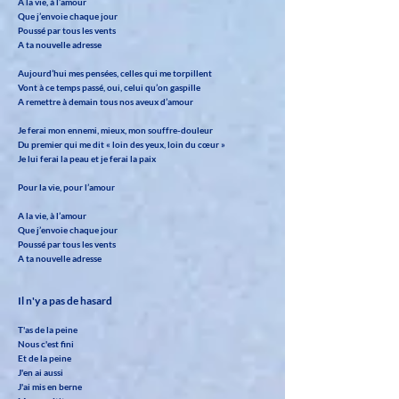
A la vie, à l’amour
Que j’envoie chaque jour
Poussé par tous les vents
A ta nouvelle adresse
Aujourd’hui mes pensées, celles qui me torpillent
Vont à ce temps passé, oui, celui qu’on gaspille
A remettre à demain tous nos aveux d’amour
Je ferai mon ennemi, mieux, mon souffre-douleur
Du premier qui me dit « loin des yeux, loin du cœur »
Je lui ferai la peau et je ferai la paix
Pour la vie, pour l’amour
A la vie, à l’amour
Que j’envoie chaque jour
Poussé par tous les vents
A ta nouvelle adresse
Il n'y a pas de hasard
T'as de la peine
Nous c'est fini
Et de la peine
J'en ai aussi
J'ai mis en berne