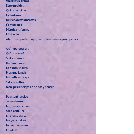
Un soir, un drame
Etre un objet
Qui brise l’âme
La destinée
Deux hommes infâmes
L’ont décidé
Méprisant femme
Et liberté
Alors non, pas le temps, pas le temps de ne pas y penser
Qu’importe alors
Qu’un accusé
Soit mis à mort
Ou condamné
La honte encore
Plus que jamais
Lui colle au corps
Salie, souillée
Non, pas le temps de ne pas y penser
Pourtant lascive
Jamais lassée
Les jours se suivent
Sans s’oublier
Elle reste assise
Les yeux baissés
Le cœur en ruine
Inhabité