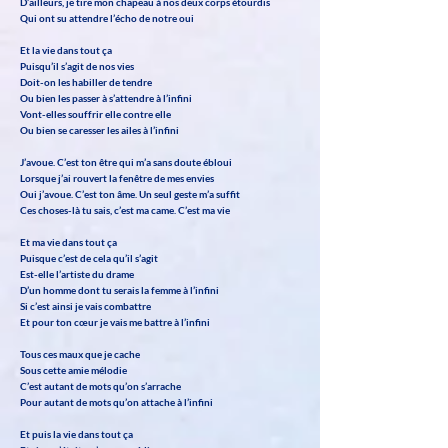
D’ailleurs, je tire mon chapeau à nos deux corps étourdis
Qui ont su attendre l’écho de notre oui
Et la vie dans tout ça
Puisqu’il s’agit de nos vies
Doit-on les habiller de tendre
Ou bien les passer à s’attendre à l’infini
Vont-elles souffrir elle contre elle
Ou bien se caresser les ailes à l’infini
J’avoue. C’est ton être qui m’a sans doute ébloui
Lorsque j’ai rouvert la fenêtre de mes envies
Oui j’avoue. C’est ton âme. Un seul geste m’a suffit
Ces choses-là tu sais, c’est ma came. C’est ma vie
Et ma vie dans tout ça
Puisque c’est de cela qu’il s’agit
Est-elle l’artiste du drame
D’un homme dont tu serais la femme à l’infini
Si c’est ainsi je vais combattre
Et pour ton cœur je vais me battre à l’infini
Tous ces maux que je cache
Sous cette amie mélodie
C’est autant de mots qu’on s’arrache
Pour autant de mots qu’on attache à l’infini
Et puis la vie dans tout ça