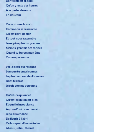
Dont le fil est si doux
Qu'on y reste des heures
À se parler de nous
En douceur
On se donne la main
Comme on se ressemble
On est parti de rien
Et tout nous rassemble
Je ne pèse plus un gramme
Même si j'en fais des tonnes
Quand tu berces mon âme
Comme personne
J'ai la peau qui résonne
Lorsque tu emprisonnes
Le plus heureux des Hommes
Dans tes bras
Je suis comme personne
Qu'est-ce qu'on vit
Qu'est-ce qu'on est bien
Et quelle insouciance
Aujourd'hui pour demain
Je saisi la chance
De fleurir à l'abri
Ce bouquet d'immortelles
Absolu, infini, éternel