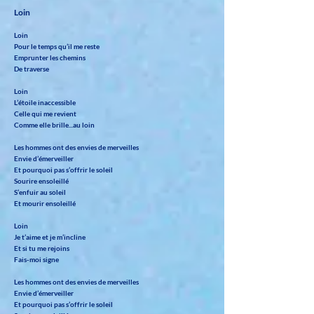
Loin
Loin
Pour le temps qu’il me reste
Emprunter les chemins
De traverse
Loin
L’étoile inaccessible
Celle qui me revient
Comme elle brille...au loin
Les hommes ont des envies de merveilles
Envie d’émerveiller
Et pourquoi pas s’offrir le soleil
Sourire ensoleillé
S’enfuir au soleil
Et mourir ensoleillé
Loin
Je t’aime et je m’incline
Et si tu me rejoins
Fais-moi signe
Les hommes ont des envies de merveilles
Envie d’émerveiller
Et pourquoi pas s’offrir le soleil