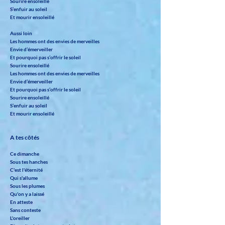
Sourire ensoleillé
S’enfuir au soleil
Et mourir ensoleillé
Aussi loin
Les hommes ont des envies de merveilles
Envie d’émerveiller
Et pourquoi pas s’offrir le soleil
Sourire ensoleillé
Les hommes ont des envies de merveilles
Envie d’émerveiller
Et pourquoi pas s’offrir le soleil
Sourire ensoleillé
S’enfuir au soleil
Et mourir ensoleillé
A tes côtés
Ce dimanche
Sous tes hanches
C'est l'éternité
Qui s'allume
Sous les plumes
Qu'on y a laissé
En atteste
Sans conteste
L'oreiller