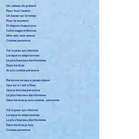
Un cadeau du présent
Pour tout l'avenir
Un baiser sur le temps
Pour le souvenir
Et depuis chaque jour
Cette magie m'étonne
Mon ami, mon amour
Comme personne
J'ai la peau qui résonne
Lorsque tu emprisonnes
Le plus heureux des Hommes
Dans tes bras
Je suis comme personne
Personne ne saura jamais mieux
Que toi si c'est à Dieu
Que je dois ma personne
Le plus heureux des Hommes
Dans tes bras je suis comme…personne
J'ai la peau qui résonne
Lorsque tu emprisonnes
Le plus heureux des Hommes
Dans tes bras je suis
Comme personne