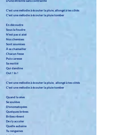
D'une étreinte sans contrainte
C'est une mélodie à écouter la pluie, allongé à tes côtés
C'est une mélodie à écouter la pluie tomber
En découdre
Sous la foudre
N'est pas si aisé
Nos chemises
Sont soumises
À se chamailler
Chacun fesse
Puis caresse
Sa moitié
Qui dandine
Out ! In !
C'est une mélodie à écouter la pluie, allongé à tes côtés
C'est une mélodie à écouter la pluie tomber
Quand la sève
Se soulève
D'onomatopées
Quelques brèves
Bribes rêvent
De s'y accoler
Quelle aubaine
Tu rengaines