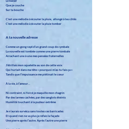
Le baiser
Que je couche
Sur ta bouche
C'est une mélodie à écouter la pluie, allongé à tes côtés
C'est une mélodie à écouter la pluie tomber
A ta nouvelle adresse
Comme un gong rayé d’un grand coup de cymbale
La nouvelle est tombée comme une pierre tombale
Arrachant une à une mes pensées fraternelles
J’étrillais mon squelette au son de cette voix
Qui hurlait dans ma tête « pourquoi m’as-tu fais ça »
Tandis que l’impuissance me piétinait le cœur
À la vie, à l’amour…
Ni contraint, ni forcé je maquille mon chagrin
Par des larmes cachées, par des sanglots éteints
Humilité touchant à la pudeur extrême
Je n’aurais survécu sans toutes ces barricades
Et quand rien ne va plus je refais la façade
Une pierre après l’autre. Après l’autre une pierre