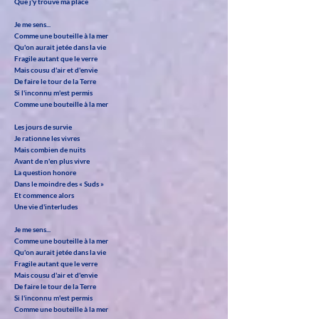
Que j'y trouve ma place
Je me sens...
Comme une bouteille à la mer
Qu'on aurait jetée dans la vie
Fragile autant que le verre
Mais cousu d'air et d'envie
De faire le tour de la Terre
Si l'inconnu m'est permis
Comme une bouteille à la mer
Les jours de survie
Je rationne les vivres
Mais combien de nuits
Avant de n'en plus vivre
La question honore
Dans le moindre des « Suds »
Et commence alors
Une vie d'interludes
Je me sens...
Comme une bouteille à la mer
Qu'on aurait jetée dans la vie
Fragile autant que le verre
Mais cousu d'air et d'envie
De faire le tour de la Terre
Si l'inconnu m'est permis
Comme une bouteille à la mer