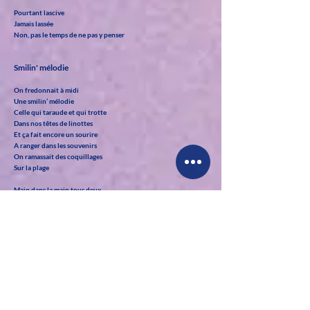
Pourtant lascive
Jamais lassée
Non, pas le temps de ne pas y penser
Smilin' mélodie
On fredonnait à midi
Une smilin’ mélodie
Celle qui taraude et qui trotte
Dans nos têtes de linottes
Et ça fait encore un sourire
A ranger dans les souvenirs
On ramassait des coquillages
Sur la plage
Main dans la main tous deux
Avec le soleil dans les yeux
On regardait le ferry-boat
Quand il s’éloignait de la côte
On courait vite au bord de l’eau
On faisait « ohé du bateau »
En rêvant d’être du voyage
Sur la plage
On assistait, près de nous,
Aux premiers pas d’un petit bout