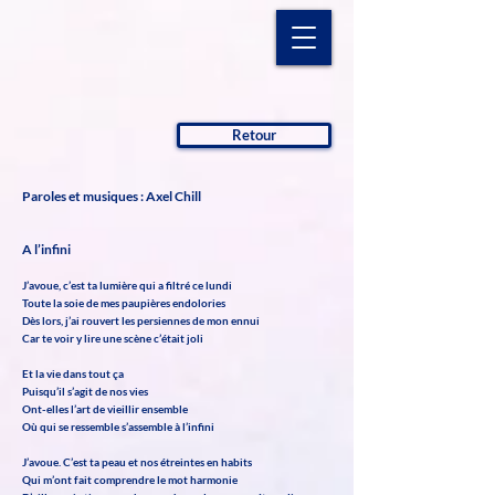
Retour
Paroles et musiques : Axel Chill
A l’infini
J’avoue, c’est ta lumière qui a filtré ce lundi
Toute la soie de mes paupières endolories
Dès lors, j’ai rouvert les persiennes de mon ennui
Car te voir y lire une scène c’était joli
Et la vie dans tout ça
Puisqu’il s’agit de nos vies
Ont-elles l’art de vieillir ensemble
Où qui se ressemble s’assemble à l’infini
J’avoue. C’est ta peau et nos étreintes en habits
Qui m’ont fait comprendre le mot harmonie