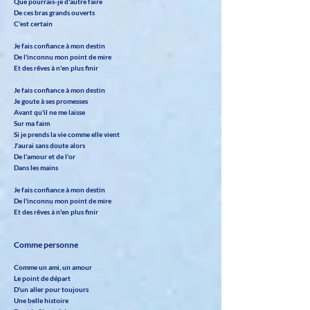
Que pourrais-je d'autre faire
De ces bras grands ouverts
C'est certain
Je fais confiance à mon destin
De l'inconnu mon point de mire
Et des rêves à n'en plus finir
Je fais confiance à mon destin
Je goute à ses promesses
Avant qu'il ne me laisse
Sur ma faim
Si je prends la vie comme elle vient
J'aurai sans doute alors
De l'amour et de l'or
Dans les mains
Je fais confiance à mon destin
De l'inconnu mon point de mire
Et des rêves à n'en plus finir
Comme personne
Comme un ami, un amour
Le point de départ
D'un aller pour toujours
Une belle histoire