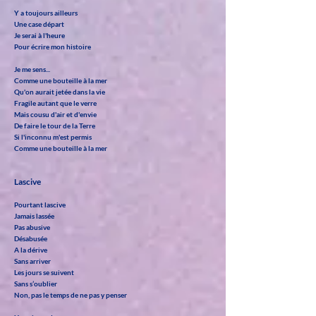
Y a toujours ailleurs
Une case départ
Je serai à l'heure
Pour écrire mon histoire
Je me sens...
Comme une bouteille à la mer
Qu'on aurait jetée dans la vie
Fragile autant que le verre
Mais cousu d'air et d'envie
De faire le tour de la Terre
Si l'inconnu m'est permis
Comme une bouteille à la mer
Lascive
Pourtant lascive
Jamais lassée
Pas abusive
Désabusée
A la dérive
Sans arriver
Les jours se suivent
Sans s’oublier
Non, pas le temps de ne pas y penser