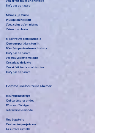
J'en ai fait toute une histoire
Il n'y pas de hasard
Même si je t'aime
Plus qu'on ne le dit
J'veux plus qu'on m'aime
J'aime trop la vie
Si j'ai trouvé cette mélodie
Quelque part dans ton lit
N'en fais pas toute une histoire
Il n'y pas de hasard
J'ai trouvé cette mélodie
Ce cadeau de la vie
J'en ai fait toute une histoire
Il n'y pas de hasard
Comme une bouteille à la mer
Heureux naufragé
Qui caresse les ondes
D'un souffle léger
Je traverse le monde
Une bagatelle
Ce chemin que je trace
La surface est telle